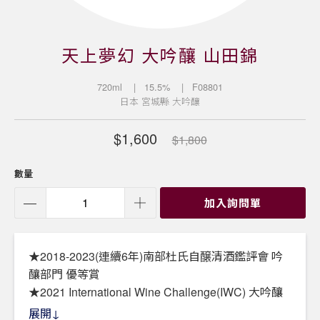
天上夢幻 大吟釀 山田錦
720ml
| 15.5%
| F08801
日本
宮城縣
大吟釀
$1,600
$1,800
數量
加入詢問單
★2018-2023(連續6年)南部杜氏自醸清酒鑑評會 吟
釀部門 優等賞
★2021 International Wine Challenge(IWC) 大吟釀
部門 銀賞
展開↓