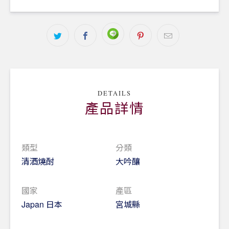
★
2020-2021(連續2年)
最適合葡萄酒杯品飲大賽
(WGO) Premium大吟釀部門 金賞
★
2019 SAKE COMPETITION 吟釀部門 第一名
★
2019 全美日本酒歡評會 大吟釀A部門 金賞
華麗的吟釀香氣加上有如水果般豐潤的香氣，高雅且
柔和的口感，是一款乾淨俐落、完成度相當高的逸
品。建議仔細冰鎮後使用葡萄酒杯品飲，可品味到更
DETAILS
為細緻香氣的樂趣。
產品詳情
類型
分類
清酒燒酎
大吟釀
國家
產區
Japan 日本
宮城縣