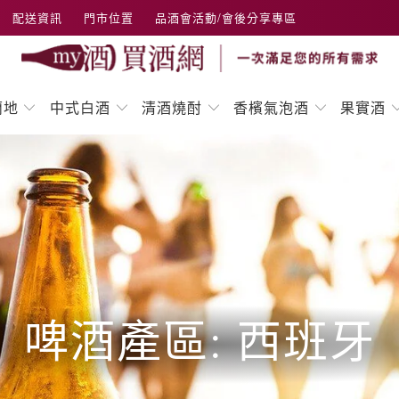
配送資訊
門市位置
品酒會活動/會後分享專區
蘭地
中式白酒
清酒燒酎
香檳氣泡酒
果實酒
啤酒產區: 西班牙