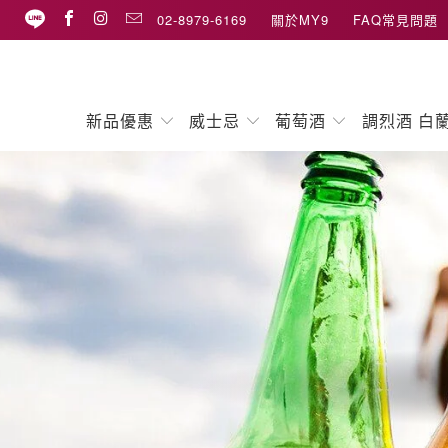
02-8979-6169
關於MY9
FAQ常見問題
新品優惠
威士忌
葡萄酒
調烈酒 白