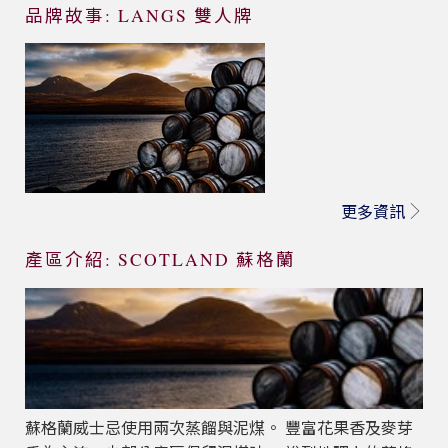
品牌故事: LANGS 雙人牌
更多資訊
產區介紹: SCOTLAND 蘇格蘭
蘇格蘭威士忌使用兩次蒸餾與泥煤。 豐富花果香及麥芽