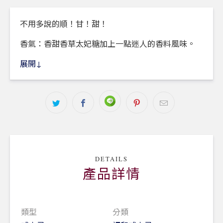
不用多說的順！甘！甜！
香氣：香甜香草太妃糖加上一點迷人的香料風味。
風味：新鮮多汁的水果及奶油糖，層次分明的清爽尾
展開↓
韻。
DETAILS
產品詳情
類型
分類