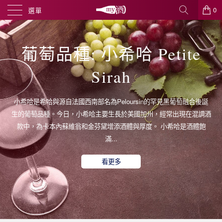
0
選單
葡萄品種: 小希哈 Petite
Sirah
小希哈是希哈與源自法國西南部名為Peloursin的罕見黑葡萄融合後誕
生的葡萄品種。今日，小希哈主要生長於美國加州，經常出現在混調酒
款中，為卡本內蘇維翁和金芬黛增添酒體與厚度。 小希哈是酒體飽
滿...
看更多