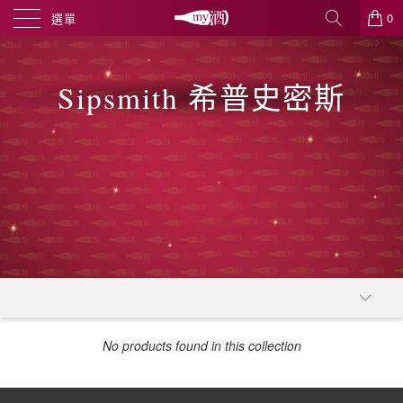
0
選單
Sipsmith 希普史密斯
No products found in this collection