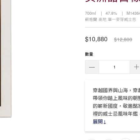
700ml
| 47.8%
| M1436
蘇格蘭
高地
單一麥芽威士忌
$10,880
$12,800
數量
穿越國界與山海，穿
帶領你踏上風味的朝
的嶄新國度，敬邀酩
裡的威士忌風味年鑑，
展開↓
酒桶資訊：初次美洲
顏色：金黃的琥珀色