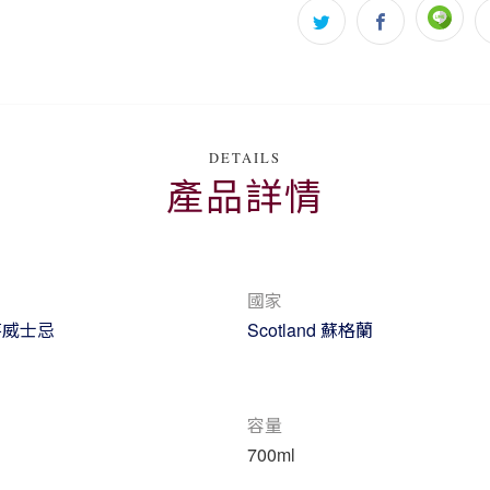
香氣：濃郁的香草香
蜂蜜和梅子果醬、布
香。
口感：柔和而精緻，
DETAILS
及蜂蜜令人驚喜，輕
產品詳情
的是香濃的巧克力和
尾韻：餘味悠長且成
新而微妙的柑橘味道
國家
芽威士忌
Scotland 蘇格蘭
容量
700ml