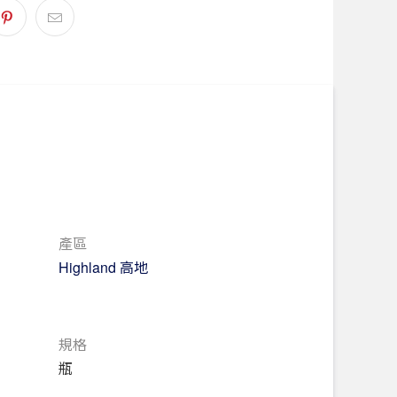
氣撲鼻，伴隨著清新的檸檬磅蛋糕搭配香甜的
滿糖霜的蘋果派，最後則點綴一絲檸檬皮的清
展現出迷人而深邃的層次，酸甜平衡的檸檬派
柔的熱帶水果香氣出現的恰到好處，隨之而來
香草的微妙馥郁。
熟，令人陶醉的太妃糖蘋果香氣逐漸展現，清
與持久的橡木風味交織，讓人回味無窮。
產區
Highland 高地
規格
瓶