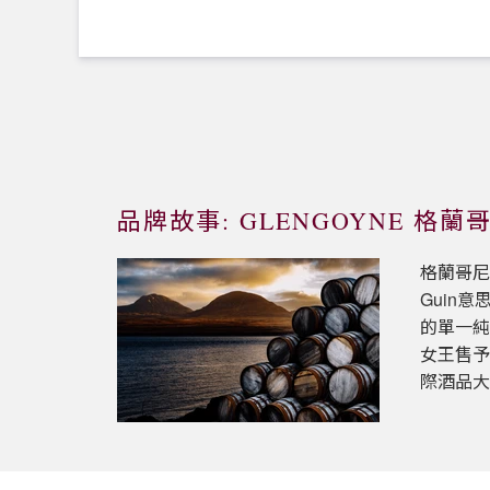
品牌故事: GLENGOYNE 格蘭
格蘭哥尼
Guin
的單一
女王售
際酒品大