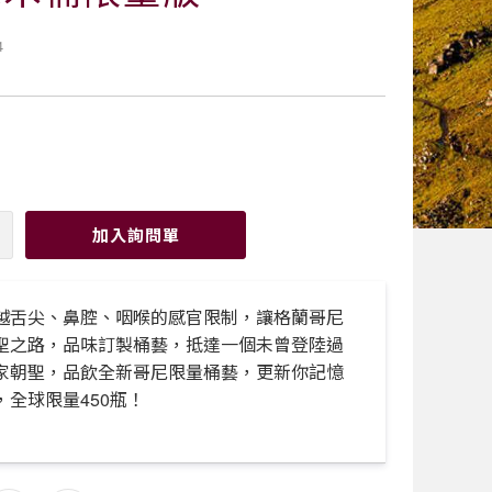
4
加入詢問單
越舌尖、鼻腔、咽喉的感官限制，讓格蘭哥尼
聖之路，品味訂製桶藝，抵達一個未曾登陸過
家朝聖，品飲全新哥尼限量桶藝，更新你記憶
全球限量450瓶！
甜白橡木桶。
。