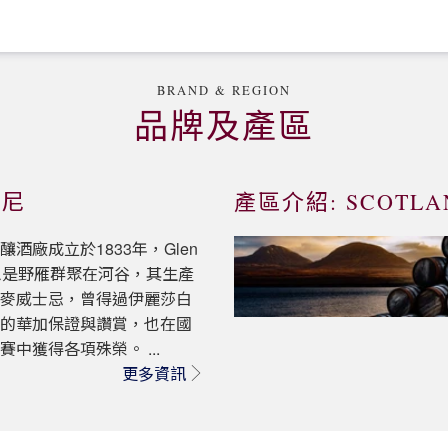
BRAND & REGION
品牌及產區
哥尼
產區介紹: SCOTL
釀酒廠成立於1833年，Glen
意思是野雁群聚在河谷，其生產
純麥威士忌，曾得過伊麗莎白
予的華加保證與讚賞，也在國
賽中獲得各項殊榮。 ...
更多資訊