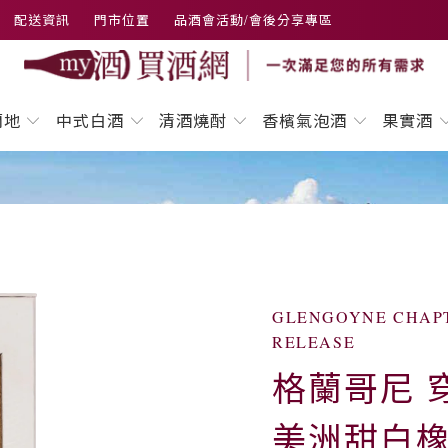
配送資訊
門市位置
品酒會活動/會後分享專區
蘭地
中式白酒
清酒燒酎
香檳氣泡酒
果實酒
GLENGOYNE CHAPT
RELEASE
格蘭哥尼 
美洲甜白