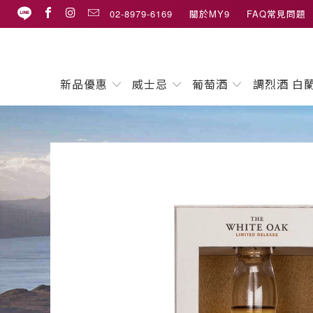
02-8979-6169
關於MY9
FAQ常見問題
新品優惠
威士忌
葡萄酒
調烈酒 白