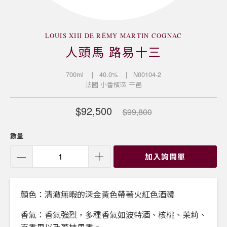
LOUIS XIII DE RÉMY MARTIN COGNAC
人頭馬 路易十三
700ml
| 40.0%
| N00104-2
法國
小香檳區
干邑
$92,500
$99,800
數量
加入詢問單
顏色：清澈無暇的深金黃色帶著火紅色酒體
香氣：香氣強烈，多種香氣如波特酒、核桃、茉莉、