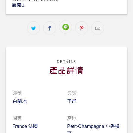
百香果以及荔枝果香。
展開↓
風味：人頭馬路易十三最與眾不同的是需在古老橡木
桶中陳年50至100年，橡木桶帶來香草及近似雪茄盒
氣息，另外還有明顯的紫羅蘭跟玫瑰，入口後能嚐到
淡淡樹脂香及香醇橡木香。
Louis XIII路易十三，名字緣起法國皇帝路易十三
世，故事要追溯到1850年，相傳人頭馬第三代傳人
之子保羅•埃米爾在扎納克附近發現了一個路易十三
DETAILS
時代的古戰場，並偶然發現了一個文藝復興時期巴洛
產品詳情
克風格的酒瓶，酒瓶上印有皇家百合花的飾紋，說明
此酒曾屬皇家。於是保羅專門為此申請了專利，並於
1874年打造了名為「路易十三」的干邑；同年，人
類型
分類
頭馬身像也正式成為了人頭馬的商標。至此，一個新
白蘭地
干邑
的路易十三時代開始了。
國家
產區
France 法國
Petit-Champagne 小香檳