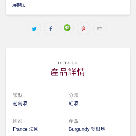
展開↓
風土：松特內村莊位於勃根地伯恩丘最南端,是高盧
羅馬時期知名的溫泉景點，松特內村莊的名字源自於
「Santinaeaquae」意思是「療癒之水」。村內有
830英畝的葡萄園坐落於Mont-de-Sene 海拔約300公
尺的山坡上，主要面東或東南，盡享豐富溫暖的日
照。
建議搭配：牛排、鴨胸、起士。
DETAILS
產品詳情
類型
分類
葡萄酒
紅酒
國家
產區
France 法國
Burgundy 勃根地