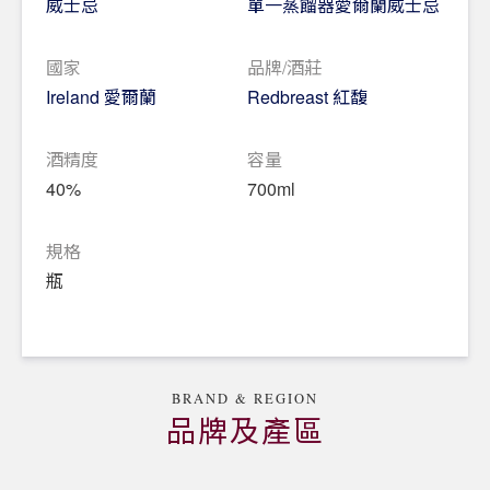
威士忌
單一蒸餾器愛爾蘭威士忌
子及水果香氣。
風味：香辣中帶堅果和柑橘風味，些許杏仁餅、乾果
國家
品牌/酒莊
與雪莉酒味道。尾韻悠長而回甘。
Ireland 愛爾蘭
Redbreast 紅馥
酒精度
容量
40%
700ml
規格
瓶
BRAND & REGION
品牌及產區