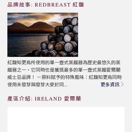
品牌故事: REDBREAST 紅馥
紅馥知更鳥所使用的單一壺式蒸餾器為歷史最悠久的蒸
餾器之一，它同時也是獲獎最多的單一壺式蒸餾愛爾蘭
威士忌品牌！ －原料賦予的特殊風味：紅馥知更鳥同時
使用未發芽與發芽大麥於同...
更多資訊
產區介紹: IRELAND 愛爾蘭