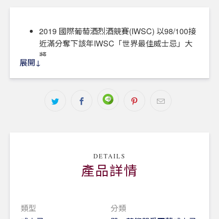
2019 國際葡萄酒烈酒競賽(IWSC) 以98/100接
近滿分奪下該年IWSC「世界最佳威士忌」大
獎
展開↓
2019威士忌聖經評選為「年度最佳愛爾蘭壺式
蒸餾威士忌」
2014威士忌聖經評選為「年度最佳愛爾蘭壺式
蒸餾威士忌」
2013威士忌聖經評選為「年度最佳愛爾蘭壺式
蒸餾威士忌」
DETAILS
產品詳情
一款受到許多著名評論家高度評價的威士忌。由發芽
及未發芽的大麥混合發酵後蒸餾而成，接著先在美國
波本桶中奠定基本調性，再過桶至西班牙雪莉桶。
類型
分類
香氣：濃郁豐富的堅果香氣，且帶乾果、生薑、亞麻