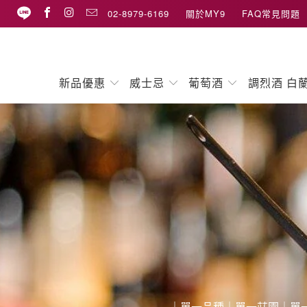
02-8979-6169
關於MY9
FAQ常見問題
新品優惠
威士忌
葡萄酒
調烈酒 白
｜單一品種｜單一莊園｜單一釀造