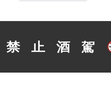
產品類別
威士忌
MY9買酒網在2007年正式設立網路平台，並
葡萄酒
於2011年後在台北陸續成立銷售門市，提供
香檳氣泡
酒類與相關產品資訊和透明化的價格，長期以
來以產品來歷可靠且品質保證作為經營宗旨。
啤酒
調烈酒＆
清酒燒酎
果實酒