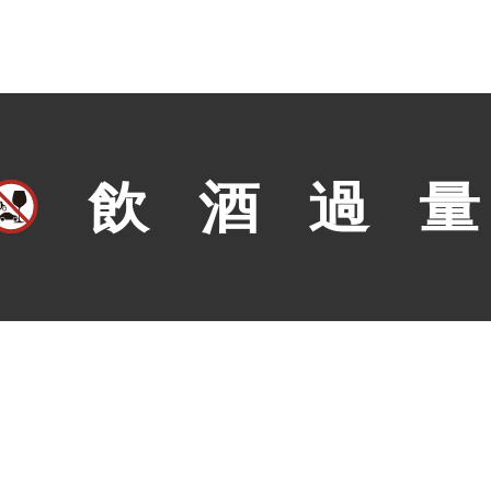
客戶服務
生日優惠方案
FAQ問與答
酒
詢問單說明
配送資訊
白蘭地
退換貨說明
品質保證
隱私權政策及法令宣告