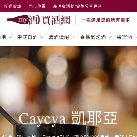
配送資訊
門市位置
品酒會活動/會後分享專區
蘭地
中式白酒
清酒燒酎
香檳氣泡酒
果實酒
Cayeya 凱耶亞
｜單一木桶｜ Cayeya凱耶亞創立於1930年代，老莊主Don Ans