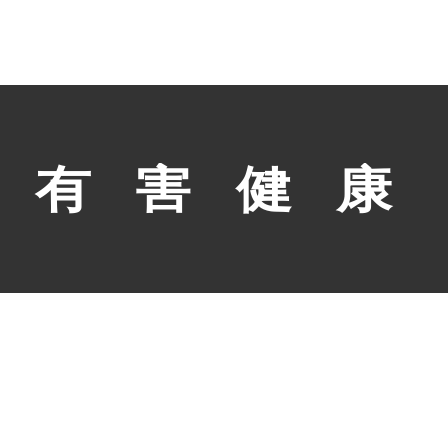
關於買酒網
和我們合作
實體門市位置與資訊
客服專線：
(02)8979-6169
週一至週六：09:00～18:00
(週日及國定例假日公休💡)