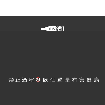
產品類別
客戶服務
關於買酒網
© 2026
買酒網 MY9
. 享醉有限公司. 版權所有