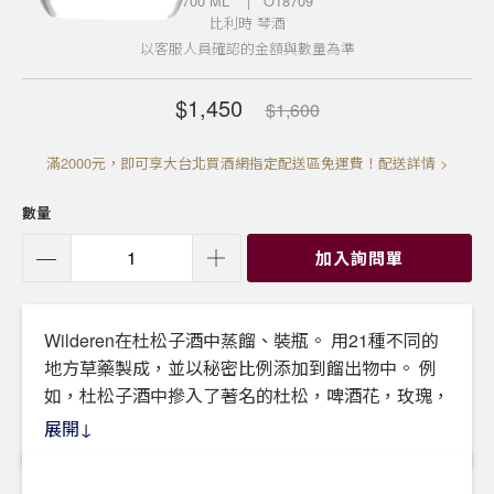
700 ML
| O18709
比利時
琴酒
以客服人員確認的金額與數量為準
$1,450
$1,600
滿2000元，即可享大台北買酒網指定配送區免運費！配送詳情 >
數量
加入詢問單
Wilderen在杜松子酒中蒸餾、裝瓶。
用21種不同的
地方草藥製成，並以秘密比例添加到餾出物中。
例
如，杜松子酒中摻入了著名的杜松，啤酒花，玫瑰，
花朵，香菜和許多其他草藥。
這使它具有辛辣的香
展開↓
氣和獨特的味道，非常複雜。