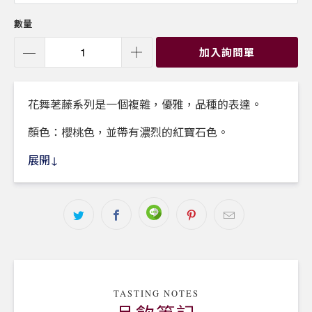
數量
加入詢問單
花舞荖藤系列是一個複雜，優雅，品種的表達。
顏色：櫻桃色，並帶有濃烈的紅寶石色。
香氣：成熟的水果，覆盆子，藍莓，香料，香醋和花
展開↓
香的撲鼻香。
風味：優美，均衡而濃郁。
建議搭配：紅肉，野味，烤肉，米飯，醃製起司，藍
紋起司。
風土
：
來自產區D.O. Alicante區域葡萄酒已獲得眾多
國家和國際獎項，並受到葡萄酒專家的高度評價。土
TASTING NOTES