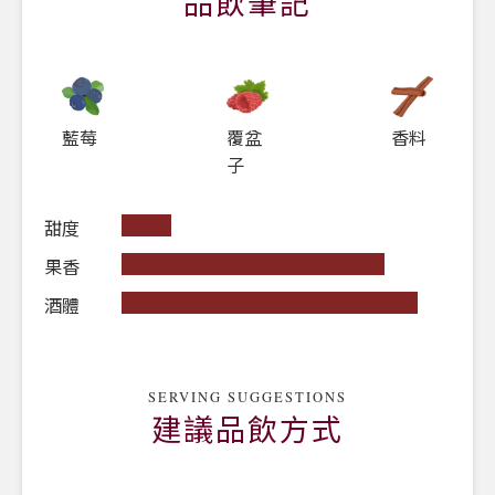
品飲筆記
壤乾燥而淺，主要由石灰石組成，是母岩。 土壤與
大塊的堊白混合在一起。 葡萄園臨近歐洲最大的大
理石採石場，大理石是堊白或碳酸鈣的產物，所以土
壤的堊白質量高。陸型氣候並受地中海影響。 一個
非常獨特的小氣候是前三個提到的山脈所形成的
覆盆
香料
藍莓
(Sierra de Salinas, Sierra de la Umbria和Sierra de
子
la Sima)，加上高海拔地區，是獨特的Alicante分區
域。
甜度
陳釀：富飛釀酒廠精心挑選葡萄，通過土著酵母在開
放式不銹鋼發酵罐中發酵後，酒被轉移到主要新法國
果香
波爾多橡木桶和勃艮第木桶中和一些再用木桶做蘋果
酒體
乳酸發酵。
14
個月主要是法國波爾多新橡木桶和威
尼斯勃根地桶和一些再用桶。
SERVING SUGGESTIONS
WS 百大17名
建議品飲方式