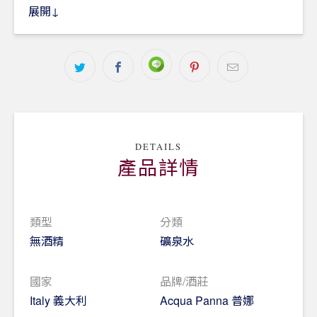
伴，能用天然的平衡使味覺清新、讓美酒的微妙香氣
展開↓
完全浮現！
Acqua Panna與佳餚美酒的和諧搭配
柔軟如絲般的口感，特別適合搭配清淡順口的簡單酒
款，例如清新、含果香的白酒及氣泡酒等，也特別適
合搭配用鹹味、酸味或油香調味的天然菜餚。
DETAILS
產品詳情
類型
分類
無酒精
礦泉水
國家
品牌/酒莊
Italy 義大利
Acqua Panna 普娜