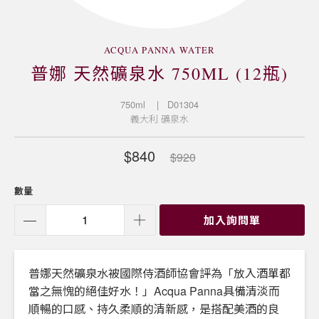
ACQUA PANNA WATER
普娜 天然礦泉水 750ML (12瓶)
750ml
| D01304
義大利
礦泉水
$840
$920
數量
加入詢問單
普娜天然礦泉水被國際侍酒師協會評為「放入酒單都
當之無愧的絕佳好水！」Acqua Panna具備清淡而
順暢的口感、持久柔順的清新感，是搭配美酒的良