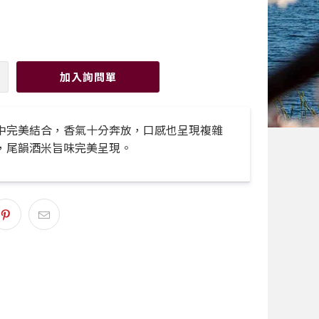
加入詢問單
中完美結合，香氣十分奔放，口感也呈現複雜
，尾韻酒米旨味完美呈現。