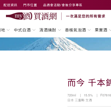
配送資訊
門市位置
品酒會活動/會後分享專區
蘭地
中式白酒
清酒燒酎
香檳氣泡酒
果實酒
而今 千本
720ml
| 15.5%
| F07616
日本
三重縣
生酒