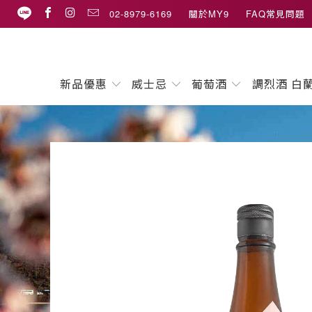
02-8979-6169
關於MY9
FAQ常見問題
新品優惠
威士忌
葡萄酒
調烈酒 白