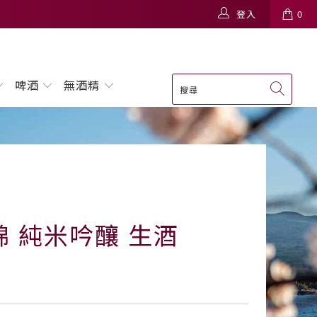
登入
0
啤酒
無酒精
錦 純米吟釀 生酒