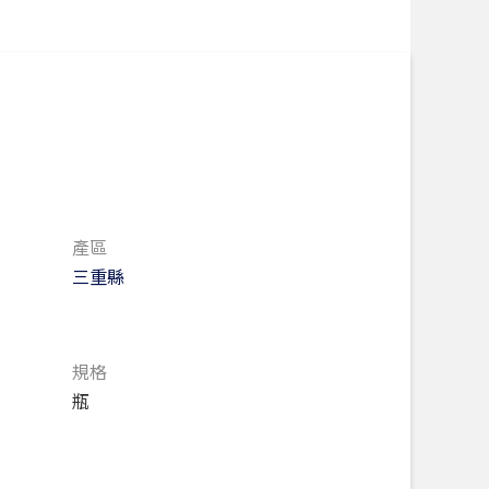
產區
三重縣
規格
瓶