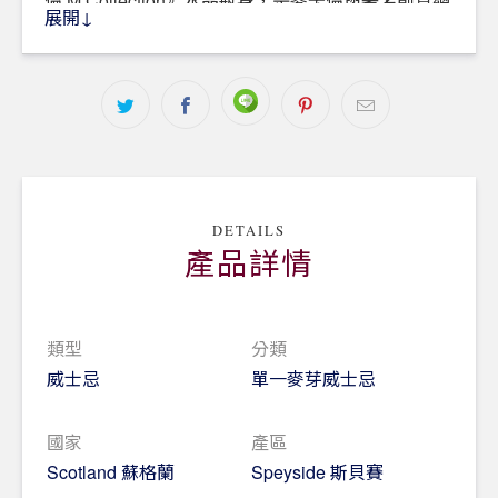
倫 M Collection》水晶瓶身，是麥卡倫與著名創意總
展開↓
監Fabien Baron、法國水晶製造商Lalique萊儷合作
誕生的精美傑作。Fabien Baron費心構思，設計出六
個三角形切面組成的高雅瓶身，並藉Lalique萊儷水
晶職人之手塑形出質感細緻、晶瑩清透的實體，充分
展現萊儷傳世130多年的精湛水晶工藝技巧。每支珍
貴的水晶酒瓶皆被 符合永續性與在地取材原則的精
緻外盒悉心包覆，再透過英國著名奢華時尚攝影師、
創意夢想家Nick Knight的攝影鏡頭呈現於世人面
DETAILS
前。
產品詳情
精緻小巧的蒸餾器，奢侈精粹最珍貴的酒心
《 麥卡倫 M Collection - M Copper 》代表六大標柱
類型
分類
「精緻小巧的蒸餾器」，是麥卡倫淬鍊濃郁醇厚酒體
威士忌
單一麥芽威士忌
的至要關鍵。麥卡倫蒸餾器獨特的尺寸與形狀讓酒液
可接觸最大面積的銅壁，幫助新酒集中風味，如此才
國家
產區
能精粹出每一滴濃郁芳香、醇厚紮實的麥卡倫。
Scotland 蘇格蘭
Speyside 斯貝賽
以手工打造的黃銅色萊儷水晶酒瓶象徵著蒸餾器的《