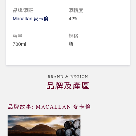
麥卡倫 M Collection - M Copper 》，反映出麥卡倫
品牌/酒莊
酒精度
堅持以精粹提供最佳品質並以之為傲。
Macallan 麥卡倫
42%
色澤：天然亮金色。
容量
規格
香氣：鮮甜的香蕉、西洋梨和白桃，伴隨著麥芽餅
700ml
瓶
乾、棉花糖和香草，並隱約散發出檸檬柑橘香。
口感：梨子糖、焦糖香蕉和水果雪酪，逐步發展出麥
芽香和橡木辛香味。
BRAND & REGION
餘韻：綿長且柔順的烘烤橡木味。
品牌及產區
品牌故事: MACALLAN 麥卡倫