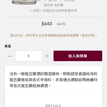
750ml
| 38.0%
| O14102
墨西哥
龍舌蘭
以客服人員確認的金額與數量為準
$440
$470
滿2000元，即可享大台北買酒網指定配送區免運費！配送詳情 >
數量
加入詢問單
沒有一般龍舌蘭酒的騷澀雜味，輕鬆感受香甜純淨的
龍舌蘭香氣與各式辛香料，非常適合調製如瑪格麗特
等各式龍舌蘭經典調酒。
DETAILS